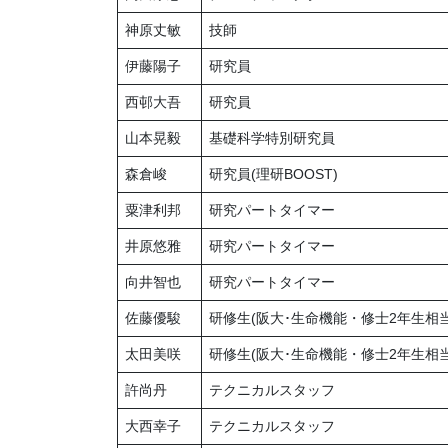
神原丈敏
技師
伊藤陽子
研究員
西邨大吾
研究員
山本晃毅
基礎科学特別研究員
森倉峻
研究員(理研BOOST)
粟津利邦
研究パートタイマー
井原悠雅
研究パートタイマー
向井智也
研究パートタイマー
佐藤優駿
研修生(阪大･生命機能・修士2年生相当
太田美咲
研修生(阪大･生命機能・修士2年生相当
許尚丹
テクニカルスタッフ
大西幸子
テクニカルスタッフ