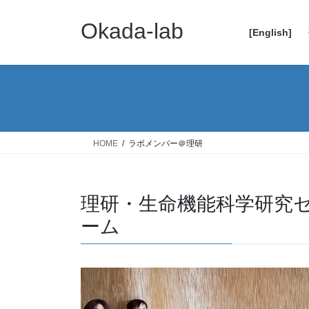
コ
ナ
ン
ビ
Okada-lab
[English]
テ
ゲ
ン
ー
ツ
シ
へ
ョ
ス
ン
キ
に
ッ
移
HOME
ラボメンバー＠理研
プ
動
理研・生命機能科学研究
ーム