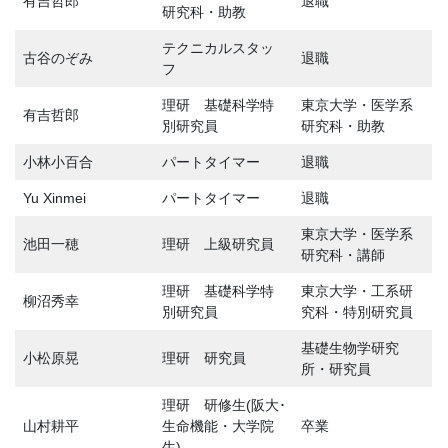
有吉哲郎
退職
研究科・助教
テクニカルスタッ
古谷のぞみ
退職
フ
理研 基礎科学特
東京大学・医学系
有吉哲郎
別研究員
研究科・助教
小林小百合
パートタイマー
退職
Yu Xinmei
パートタイマー
退職
東京大学・医学系
池田一穂
理研 上級研究員
研究科・講師
理研 基礎科学特
東京大学・工系研
柳沼秀幸
別研究員
究科・特別研究員
基礎生物学研究
小松原晃
理研 研究員
所・研究員
理研 研修生(阪大･
山村耕平
生命機能・大学院
卒業
生)