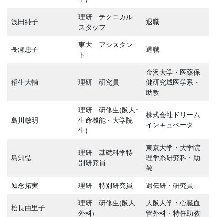
理研 テクニカル
浅田純子
退職
スタッフ
東大 アシスタン
長瀬恵子
退職
ト
金沢大学・医薬保
稲生大輔
理研 研究員
健研究域医学系・
助教
理研 研修生(阪大･
株式会社ドリーム
島川敏明
生命機能・大学院
インキュベータ
生)
東京大学・大学院
理研 基礎科学特
島知弘
理学系研究科・助
別研究員
教
知念拓実
理研 特別研究員
遺伝研・研究員
理研 研修生(阪大
大阪大学・心臓血
松長由里子
外科)
管外科・特任助教