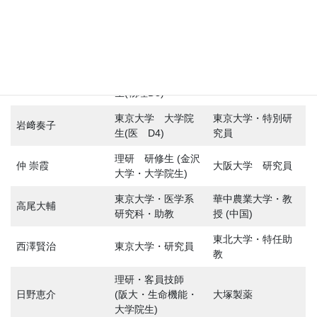
岩﨑奏子
究員
教
東京大学 大学院
東京大学 大気海
福澤治幸
生(物理 D3)
洋研・特別研究員
東京大学 大学院
犬塚悠剛
理研・特別研究員
生(物理D3)
東京大学 大学院
東京大学・特別研
岩﨑奏子
生(医 D4)
究員
理研 研修生 (金沢
仲 崇霞
大阪大学 研究員
大学・大学院生)
東京大学・医学系
華中農業大学・教
高尾大輔
研究科・助教
授 (中国)
東北大学・特任助
西澤賢治
東京大学・研究員
教
理研・客員技師
日野恵介
(阪大・生命機能・
大塚製薬
大学院生)