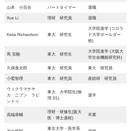
山本 小百合
パートタイマー
退職
Xue Li
理研 研究員
退職
大学院進学 (コロラ
Keita Richardson
東大 研究生
ド大学ボールダー
校)
大学院進学 (大阪大
馬 安馳
東大 研究生
学生命機能研究科)
久保進太郎
東大 研究員
東大 研究員
小鷲智理
東大 研究員
産総研 研究員
ウィクラマナヤ
東大 大学院生(物
カ ニプン ラピ
退学
理 D1)
ンドゥ
理研・研修生(阪大
高端恭輔
卒業
医・博士過程)
東京大学・医学系